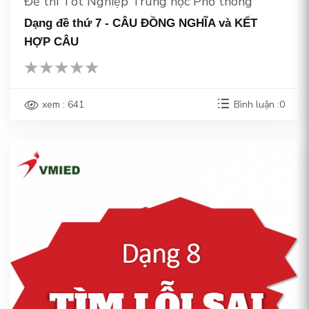
Đề thi Tốt Nghiệp Trung học Phổ thông
Dạng đề thứ 7 - CÂU ĐỒNG NGHĨA và KẾT
HỢP CÂU
xem : 641
Bình luận :0