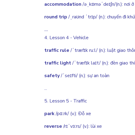
accommodation
/əˌkɒməˈdeɪʃn/(n.): nơi ở
round trip
/ˌraʊnd ˈtrɪp/ (n.): chuyến đi khứ
...
4. Lesson 4 - Vehicle
traffic rule
/ˈtræfɪk ruːl/ (n.): luật giao th
traffic light
/ˈtræfɪk laɪt/ (n.): đèn giao t
safety
/ˈseɪfti/ (n.): sự an toàn
...
5. Lesson 5 - Traffic
park
/pɑːrk/ (v.): Đỗ xe
reverse
/rɪˈvɜːrs/ (v.): lùi xe