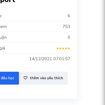
c
6
xem
753
luận
0
giá
14/12/2021 07:01:57
 đầu học
thêm vào yêu thích