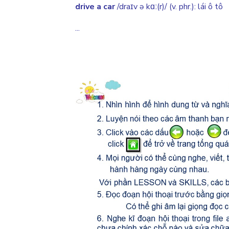
drive a car
/draɪv ə kɑː(r)/ (v. phr.): lái ô tô
...