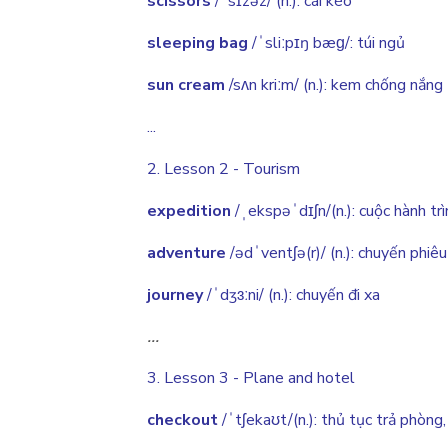
scissors
/ˈsɪzəz/ (n.): cái kéo
sleeping
bag
/ˈsliːpɪŋ bæɡ/: túi ngủ
sun
cream
/sʌn kriːm/ (n.): kem chống nắng
...
2. Lesson 2 - Tourism
expedition
/ˌekspəˈdɪʃn/(n.): cuộc hành tr
adventure
/ədˈventʃə(r)/ (n.): chuyến phiê
journey
/ˈdʒɜːni/ (n.): chuyến đi xa
...
3. Lesson 3 - Plane and hotel
checkout
/ˈtʃekaʊt/(n.): thủ tục trả phòng,