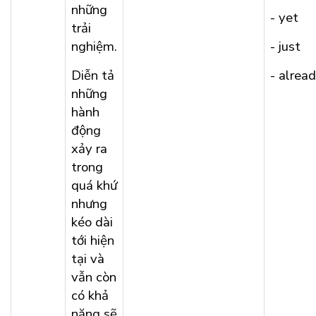
những
- yet
trải
nghiệm.
- just
Diễn tả
- alrea
những
hành
động
xảy ra
trong
quá khứ
nhưng
kéo dài
tới hiện
tại và
vẫn còn
có khả
năng sẽ