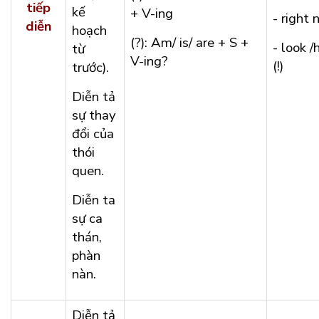
tiếp
kế
+ V-ing
- right
diễn
hoạch
(?): Am/ is/ are + S +
- look /
từ
V-ing?
(!)
trước).
Diễn tả
sự thay
đổi của
thói
quen.
Diễn ta
sự ca
thán,
phàn
nàn.
Diễn tả