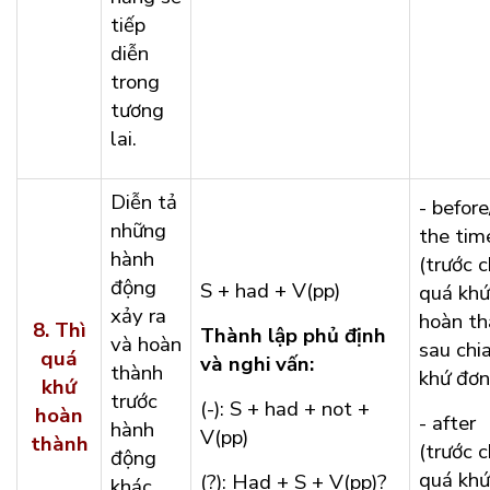
tiếp
diễn
trong
tương
lai.
Diễn tả
- before
những
the tim
hành
(trước c
động
S + had + V(pp)
quá khứ
xảy ra
hoàn th
8.
Thì
Thành lập phủ định
và hoàn
sau chi
quá
và nghi vấn:
thành
khứ đơn
khứ
trước
(-): S + had + not +
hoàn
- after
hành
V(pp)
thành
(trước c
động
quá khứ
(?): Had + S + V(pp)?
khác