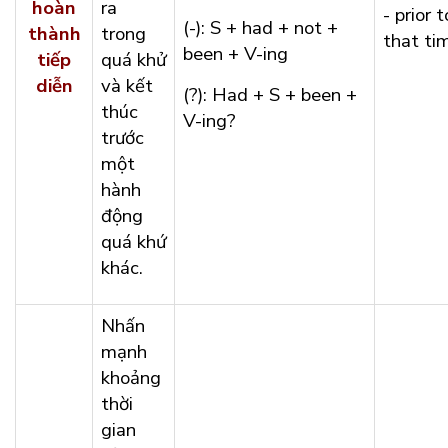
hoàn
ra
- prior t
(-): S + had + not +
thành
trong
that ti
been + V-ing
tiếp
quá khử
diễn
và kết
(?): Had + S + been +
thúc
V-ing?
trước
một
hành
động
quá khứ
khác.
Nhấn
mạnh
khoảng
thời
gian