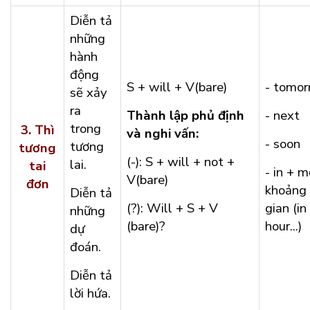
Diễn tả
những
hành
động
S + will + V(bare)
- tomo
sẽ xảy
ra
Thành lập phủ định
- next
trong
3.
Thì
và nghi vấn:
- soon
tương
tương
(-): S + will + not +
lai.
tai
- in + m
V(bare)
đơn
khoảng 
Diễn tả
(?): Will + S + V
gian (in
những
(bare)?
hour...)
dự
đoán.
Diễn tả
lời hứa.