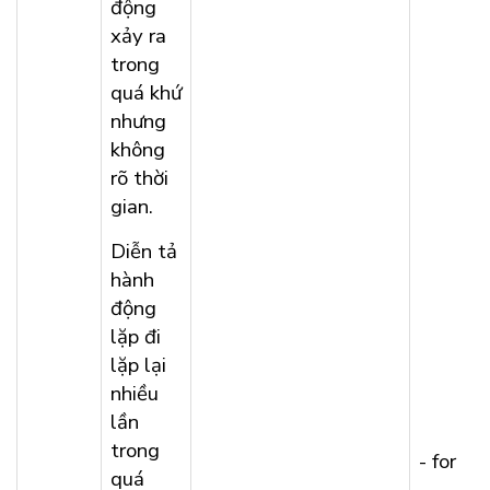
động
xảy ra
trong
quá khứ
nhưng
không
rõ thời
gian.
Diễn tả
hành
động
lặp đi
lặp lại
nhiều
lần
trong
- for
quá