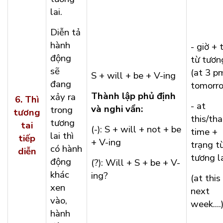
lai.
Diễn tả
hành
- giờ + 
động
từ tương
sẽ
(at 3 p
S + will + be + V-ing
đang
tomorro
Thành lập phủ định
xảy ra
6.
Thì
- at
và nghi vẩn:
trong
tương
this/tha
tương
tai
(-): S + will + not + be
time +
lai thì
tiếp
+ V-ing
trạng t
có hành
diễn
tương l
động
(?): Will + S + be + V-
khác
ing?
(at this
xen
next
vào,
week....
hành