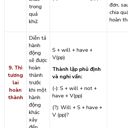
đơn, sa
trong
chia qu
quá
hoàn th
khứ.
Diễn tả
hành
S + will + have +
động
V(pp)
sẽ được
9.
Thì
hoàn
Thành lập phủ định
tương
thành
và nghi vấn:
lai
trước
(-): S + will + not +
hoàn
khi một
have + V(pp)
thành
hành
động
(?): Will + S + have +
khác
V (pp)?
xảy
đến.