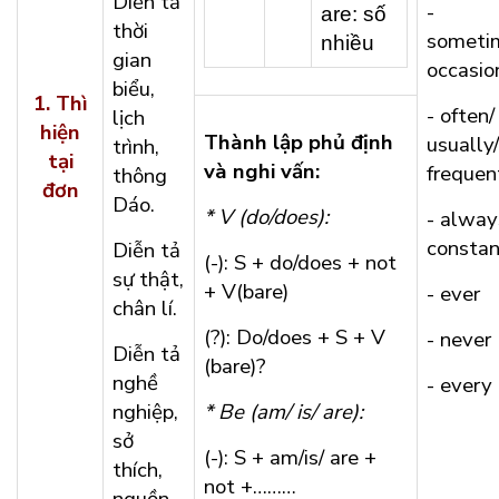
Diễn tả
-
are: số
thời
someti
nhiều
gian
occasio
biểu,
1.
Thì
- often/
lịch
hiện
Thành lập phủ định
usually/
trình,
tại
và nghi vấn:
frequen
thông
đơn
Dáo.
* V (do/does):
- alway
constan
Diễn tả
(-): S + do/does + not
sự thật,
+ V(bare)
- ever
chân lí.
(?): Do/does + S + V
- never
Diễn tả
(bare)?
nghề
- every
nghiệp,
* Be (am/ is/ are):
sở
(-): S + am/is/ are +
thích,
not +………