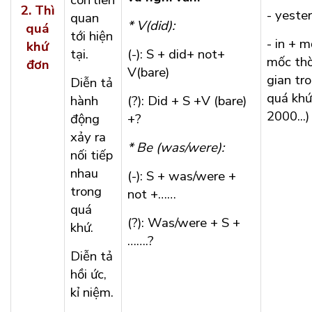
còn liên
2.
Thì
- yeste
quan
* V(did):
quá
tới hiện
- in + m
khứ
tại.
(-): S + did+ not+
mốc thờ
đơn
V(bare)
gian tr
Diễn tả
quá khứ
hành
(?): Did + S +V (bare)
2000...)
động
+?
xảy ra
* Be (was/were):
nối tiếp
nhau
(-): S + was/were +
trong
not +……
quá
(?): Was/were + S +
khứ.
…….?
Diễn tả
hồi ức,
kỉ niệm.