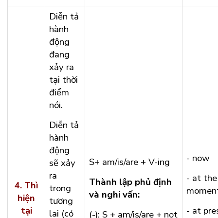
Diễn tả
hành
động
đang
xảy ra
tại thời
điểm
nói.
Diễn tả
hành
động
- now
S+ am/is/are + V-ing
sẽ xảy
ra
- at the
Thành lập phủ định
4.
Thì
trong
momen
và nghi vấn:
hiện
tương
tại
- at pr
lai (có
(-): S + am/is/are + not