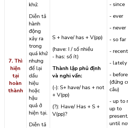
- since
khứ.
- ever
Diễn tả
hành
- never
động
S + have/ has + V(pp)
xảy ra
- so far
trong
(have: I / số nhiều
- recent
quá khứ
- has: số ít)
7.
Thì
nhưng
- lately
hiện
để lại
Thành lập phủ định
- before
tại
dấu
và nghi vấn:
(đứng c
hoàn
hiệu
(-): S+ have/ has + not
câu)
thành
hoặc
+ V(pp)
hậu
- up to
quả ở
(?): Have/ Has + S +
up to
hiện tại.
V(pp)?
present
until n
Diễn tả