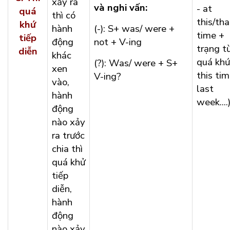
xảy ra
và nghi vấn:
- at
quá
thì có
this/tha
khứ
hành
(-): S+ was/ were +
time +
tiếp
động
not + V-ing
trạng t
diễn
khác
quá khứ
(?): Was/ were + S+
xen
this ti
V-ing?
vào,
last
hành
week....
động
nào xảy
ra trước
chia thì
quá khử
tiếp
diễn,
hành
động
nào xảy