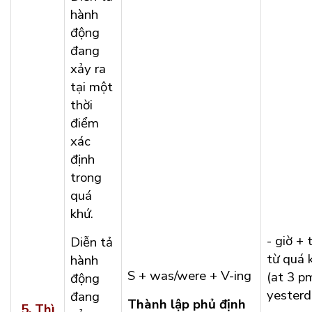
hành
động
đang
xảy ra
tại một
thời
điểm
xác
định
trong
quá
khứ.
- giờ + 
Diễn tả
từ quá 
hành
S + was/were + V-ing
(at 3 p
động
yesterda
đang
Thành lập phủ định
5.
Thì