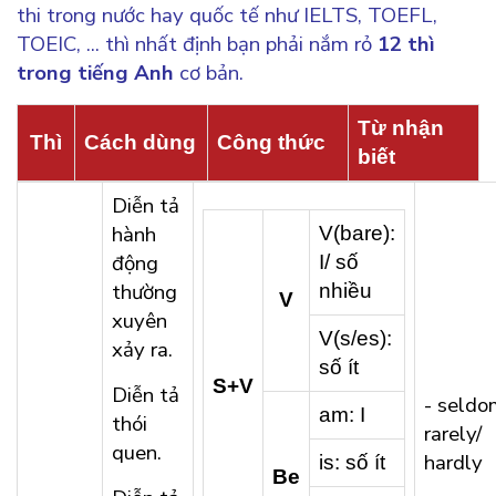
thi trong nước hay quốc tế như IELTS, TOEFL,
TOEIC, ... thì nhất định bạn phải nắm rỏ
12 thì
trong tiếng Anh
cơ bản.
Từ nhận
Thì
Cách dùng
Công thức
biết
Diễn tả
hành
V(bare):
động
I/ số
thường
nhiều
V
xuyên
V(s/es):
xảy ra.
số ít
S+V
Diễn tả
- seldo
am: I
thói
rarely/
quen.
hardly
is: số ít
Be