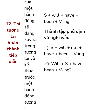
của
một
hành
S + will + have +
động
been + V-ing
12.
Thì
sẽ
tương
Thành lập phủ định
đang
lai
và nghi vấn:
xảy ra
hoàn
trong
(-): S + will + not +
thành
tương
have + been + V-ing
tiếp
lai và
diễn
(?): Will + S + have+
kết
been + V-ing?
thúc
trước
một
hành
động
tương