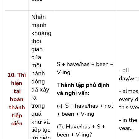
Nhấn
mạnh
khoảng
thời
gian
của
S + have/has + been +
một
- all
V-ing
hành
10.
Thì
day/week
động
hiện
Thành lập phủ định
đã xảy
tại
- almos
và nghi vấn:
ra
hoàn
every d
(-): S + have/has + not
trong
thành
this wee
+ been + V-ing
quá
tiếp
- in the
khứ và
diễn
(?): Have/has + S +
year...
tiếp tục
been + V-ing?
tới hiện