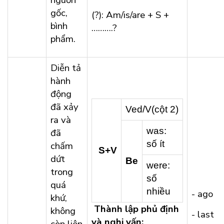
nguồn
gốc,
(?): Am/is/are + S +
bình
……….?
phẩm.
Diễn tả
hành
động
đã xảy
Ved/V(cột 2)
ra và
was:
đã
số ít
chấm
S+V
dứt
Be
were:
trong
số
quá
nhiều
- ago
khứ,
Thành lập phủ định
không
- last
và nghi vấn: