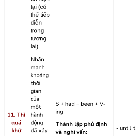
tại (có
thể tiếp
diễn
trong
tương
lai).
Nhấn
mạnh
khoảng
thời
gian
của
S + had + been + V-
một
ing
11.
Thì
hành
quá
động
Thành lập phủ định
- until 
khứ
đã xảy
và nghi vấn: