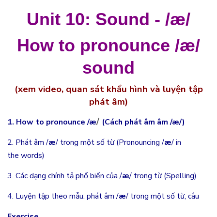
Unit 10: Sound - /æ/
How to pronounce
/
æ
/
sound
(xem video, quan sát khẩu hình và luyện tập
phát âm)
/
1. How to pronounce /
æ
(Cách phát âm âm /æ
/)
2. Phát âm /
æ
/ trong một số từ (Pronouncing /
æ
/ in
the words)
3. Các dạng chính tả phổ biến của /
æ
/ trong từ (Spelling)
4. Luyện tập theo mẫu: phát âm /
æ
/ trong một số từ, câu
Exercise